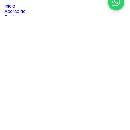
Inicio
Acerca de
Productos
Servicios
aprendizaje electrónico
Empleos
Términos y condiciones
Contáctenos
Acerca de
Importación y venta de
láminas, tubería, accesorios
(fittings), abrasivos y consumibles en acero inoxidable.
Contamos con una fábrica para realizar proyectos en acero
inoxidable.
Contacte con nosotros