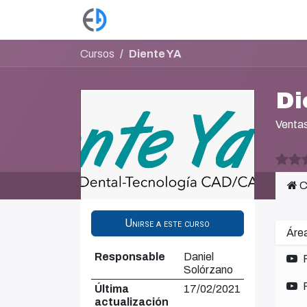
Ir al contenido
Productos
Tienda
Empleos
Cursos
Diente YA
Di
Ventas
C
Unirse a este curso
Área
Responsable
Daniel
Solórzano
Última
17/02/2021
actualización