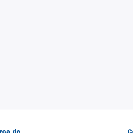
rca de
C