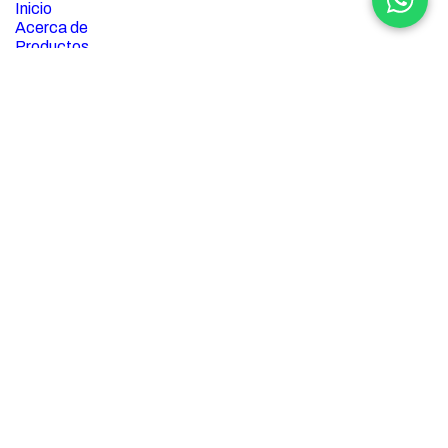
Inicio
Acerca de
Productos
Servicios
aprendizaje electrónico
Empleos
Términos y condiciones
Contáctenos
Acerca de
Importación y venta de
láminas, tubería, accesorios
(fittings), abrasivos y consumibles en acero inoxidable.
Contamos con una fábrica para realizar proyectos en acero
inoxidable.
Contacte con nosotros