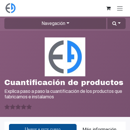
Ir al contenido
Navegación
Cuantificación de productos
Explica paso a paso la cuantificación de los productos que
fabricamos e instalamos
Unirse a este curso
Más información