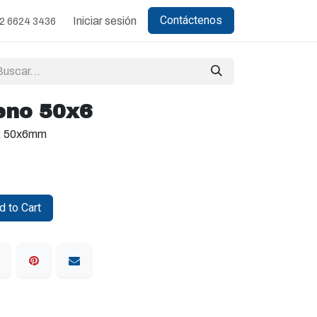
Contáctenos
Iniciar sesión
2 6624 3436
eno 50x6
s: 50x6mm
 to Cart