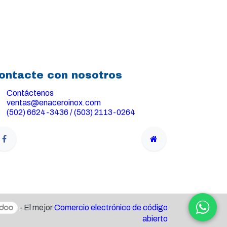
ontacte con nosotros
Contáctenos
ventas@enaceroinox.com
(502) 6624-3436 / (503) 2113-0264
- El mejor
Comercio electrónico de código
abierto