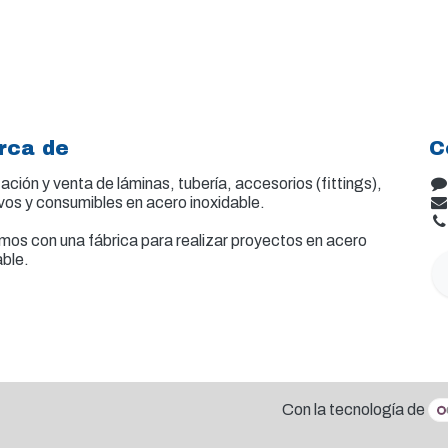
rca de
C
ación y venta de
láminas, tubería, accesorios (fittings),
vos y consumibles en acero inoxidable.
os con una fábrica para realizar proyectos en acero
able.
Con la tecnología de