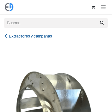
Ir al contenido
Extractores y campanas