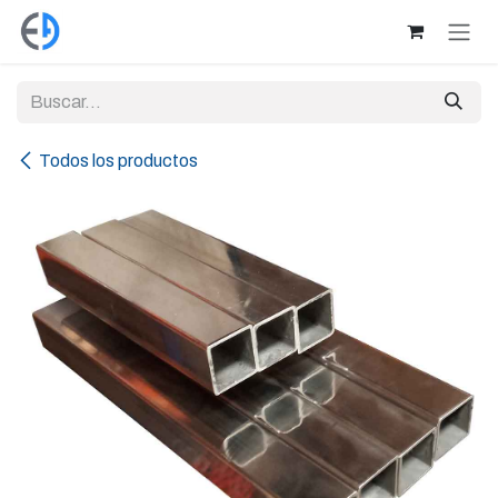
Ir al contenido
Todos los productos