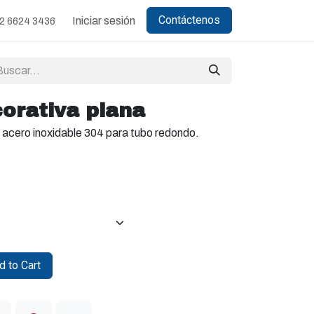
Contáctenos
Iniciar sesión
2 6624 3436
orativa plana
 acero inoxidable 304 para tubo redondo.
 to Cart