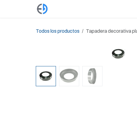
Ir al contenido
Productos
Tienda
Empleos
Todos los productos
Tapadera decorativa pl