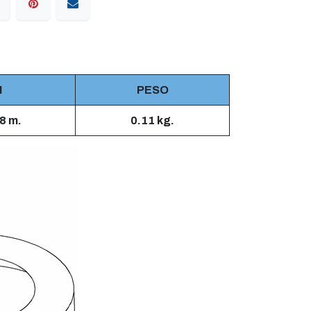
H
PESO
8 m.
0.11 kg.