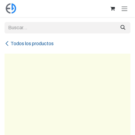
Ir al contenido
Todos los productos