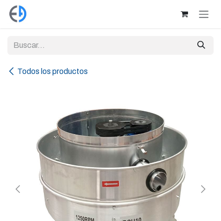
Ir al contenido
Todos los productos