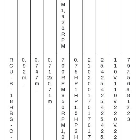
M
1,
4
2
0
R
P
M
R
0.
0.
0.
7
0.
2
2
1
7
C
9
7
7
0
7
1
5.
1
9
U
2
4
1
0
5
0
4
0
7.
-
m
7
2x
R
H
2
2
V.
5
B
.
m
0.
P
P
0
5.
1
6
-
.
7
M
1
0
4
1
9.
1
1
8
H
1
2
0
8
8
m
5
P
7
5.
V.
1
H
.
0
1.
0
4
2
2.
B
R
5
1
2
2
2
S
P
H
7
5.
0
3
-
M
P
0
4
V.
C
1,
2
1
2
2
-
0
H
7
5.
2