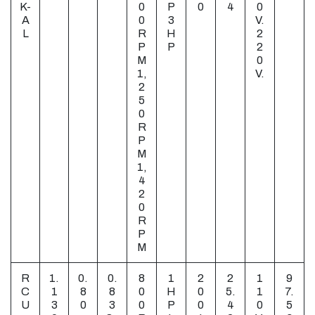
K-
0
P
0
4
0
A
0
3
V.
L
R
H
2
P
P
2
M
0
1,
V.
2
5
0
R
P
M
1,
4
2
0
R
P
M
R
1.
0.
0.
8
1
2
2
1
9
C
1
8
8
0
H
0
5.
1
7.
U
3
0
3
0
P
0
4
0
5