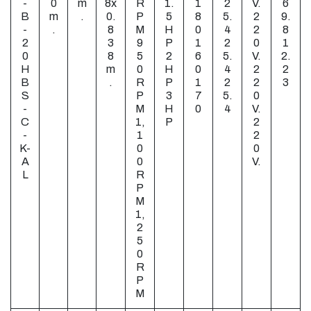
-
0
m
8x
R
1.
1
2
V.
6
B
m
.
0.
P
5
8
5.
2
9.
-
.
8
M
H
0
4
2
8
2
3
9
P
1
2
0
1
0
8
5
2
6
5.
V.
2.
H
m
0
H
0
4
2
2
B
.
R
P
1
2
2
3
S
P
3
7
5.
0
-
M
H
0
4
V.
C
1,
P
2
-
1
2
K-
0
0
A
0
V.
L
R
P
M
1,
2
5
0
R
P
M