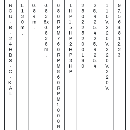
R
1.
0.
0.
6
1
2
2
1
9
C
1
8
8
8
H
5
5.
1
7.
U
3
4
3
0
P
0
4
0
5
-
0
m
8x
R
1.
2
2
V.
6
B
m
.
0.
P
5
2
5.
2
9.
-
.
8
M
H
5
4
2
8
2
3
7
P
2
2
0
1
4
8
6
2
0
5.
V.
2.
H
m
0
H
0
4
2
2
B
.
R
P
1
2
2
3
S
P
3
8
5.
0
-
M
H
0
4
V.
C
8
P
2
-
6
2
K-
0
0
A
R
V.
L
P
M
1,
0
0
0
R