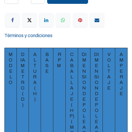
Términos y condiciones
M
D
A
B
R
C
DI
DI
V
A
O
IA
L
A
P
A
M
M
O
M
D
M
T
S
M
B
E
E
L
P
E
E
U
E
A
N
N
T
E
L
T
R
L
SI
SI
A
R
O
R
A
L
O
O
J
A
O
(
A
N
N
E
J
(
H
J
D
D
E
D
)
E
E
E
)
(
P
P
H
O
O
P)
L
L
(
E
E
M
A
A