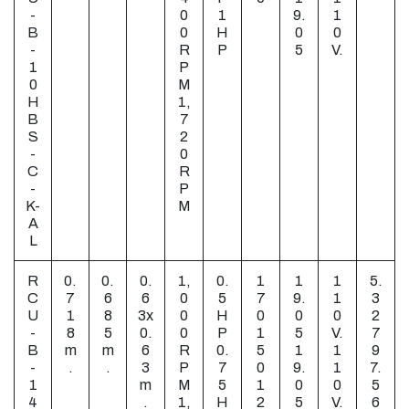
-
0
1
9.
1
B
0
H
0
0
-
R
P
5
V.
1
P
0
M
H
1,
B
7
S
2
-
0
C
R
-
P
K-
M
A
L
R
0.
0.
0.
1,
0.
1
1
1
5.
C
7
6
6
0
5
7
9.
1
3
U
1
8
3x
0
H
0
0
0
2
-
8
5
0.
0
P
1
5
V.
7
B
m
m
6
R
0.
5
1
1
9
-
.
.
3
P
7
0
9.
1
7.
1
m
M
5
1
0
0
5
4
.
1,
H
2
5
V.
6