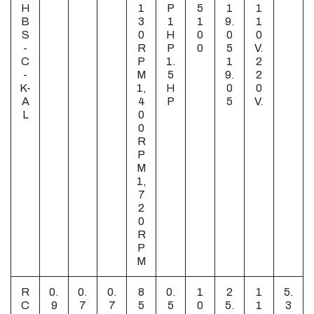
H
1
P
5
1
1
B
3
1
1
9.
1
S
0
H
0
0
0
-
R
P
0
5
V.
C
P
1.
1
2
-
M
5
9.
2
K-
1,
H
0
0
A
4
P
5
V.
L
0
0
R
P
M
1,
7
2
0
R
P
M
R
0.
0.
0.
8
0.
1
2
1
5.
C
9
7
7
5
5
0
5.
1
3