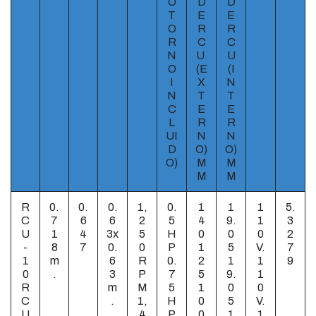
O
D
D
T
E
E
O
R
R
R
C
C
N
U
U
O
(E
(I
I
X
N
N
T
T
C
E
E
L
R
R
UI
N
N
D
O)
O)
O)
M
M
M
M
R
0.
0.
0.
1,
0.
1
1
1
5.
C
7
6
6
2
5
4
9.
1
3
U
1
4
3x
5
H
0
0
0
2
-
8
7
0.
0
P
1
5
V.
7
1
m
6
R
0.
2
1
1
9
0
.
3
P
7
5
9.
1
R
m
M
5
1
0
0
C
.
1,
H
0
5
V.
U
4
P
0
1
1