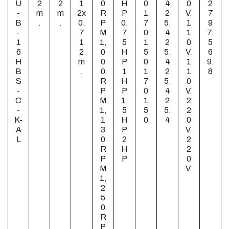
U
2
2
1
0
H
0
4
0
2
-
m
m
2x
R
P
1
2
V.
7
B
.
.
0.
P
0.
7
5.
1
9
-
7
M
7
0
4
1
7.
1
1
1,
5
1
2
0
5
6
2
0
H
5
5.
V.
6
H
m
0
P
0
4
1
9.
B
.
0
1
1
2
1
8
S
R
H
7
5.
0
-
P
P
0
4
V.
C
M
1.
1
2
2
-
1,
5
5
5.
2
K-
1
H
0
4
0
A
3
P
V.
L
0
2
2
R
H
2
P
P
0
M
V.
1,
2
5
0
R
P