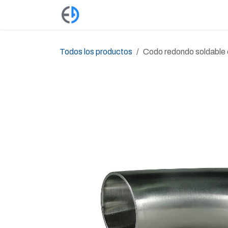
Ir al contenido
Productos
Tienda
Empleos
Todos los productos
Codo redondo soldable 