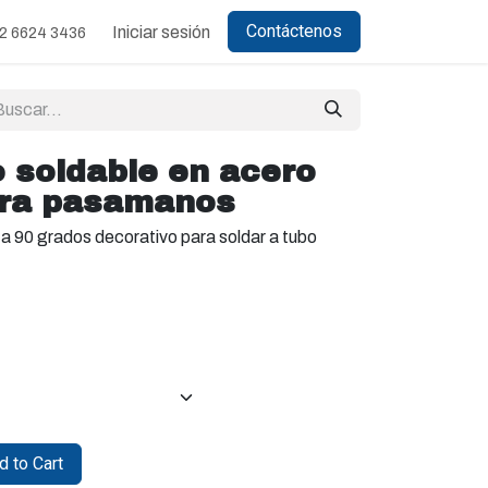
Contáctenos
Iniciar sesión
2 6624 3436
 soldable en acero
ara pasamanos
a 90 grados decorativo para soldar a tubo
 to Cart