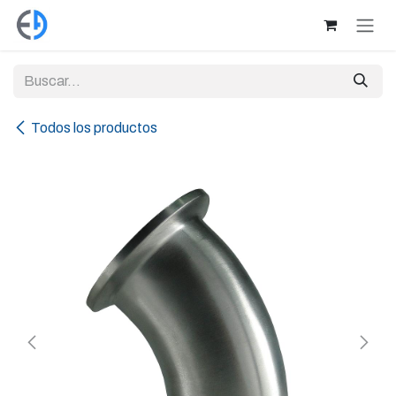
Ir al contenido
Todos los productos