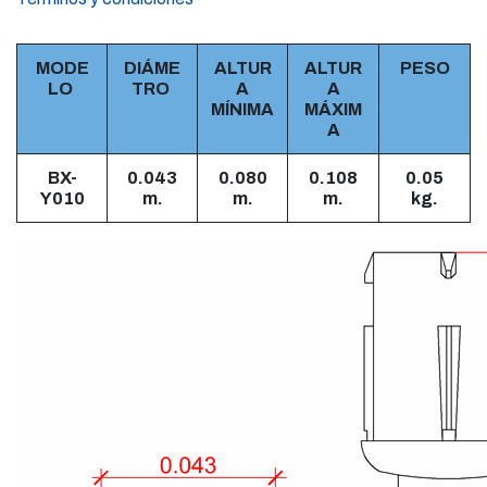
MODE
DIÁME
ALTUR
ALTUR
PESO
LO
TRO
A
A
MÍNIMA
MÁXIM
A
BX-
0.043
0.080
0.108
0.05
Y010
m.
m.
m.
kg.