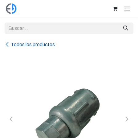
Ir al contenido
Todos los productos